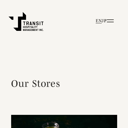
EN
JP
Our Stores