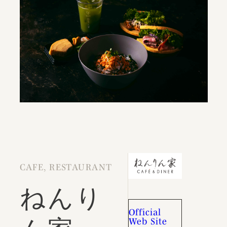
CAFE, RESTAURANT
ねんり
Official
Web Site