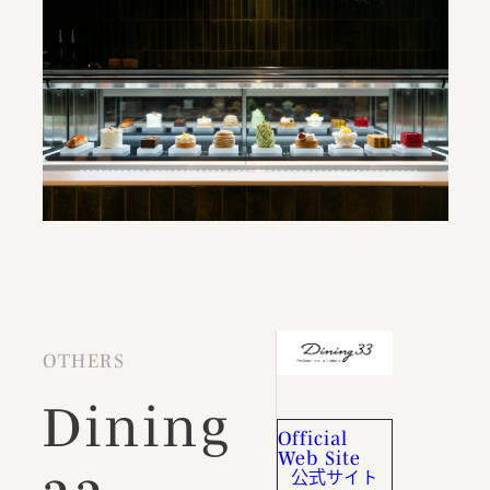
OTHERS
Dining
Official
Web Site
公式サイト