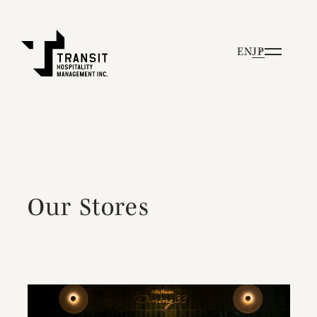
EN
JP
Our Stores