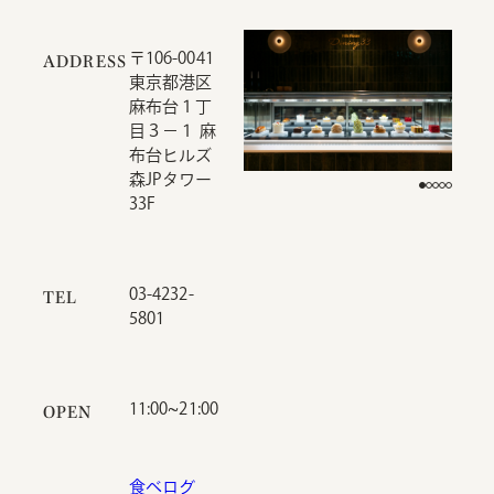
〒106-0041
ADDRESS
東京都港区
麻布台１丁
目３−１ 麻
布台ヒルズ
森JPタワー
33F
03-4232-
TEL
5801
11:00~21:00
OPEN
食べログ