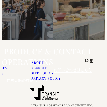
PRODUCE &
CONTACT
OPERATIONS
EN
JP
E
ABOUT
ICES
RECRUIT
お問い合わせはこちら
ES
SITE POLICY
S
PRIVACY POLICY
運営委託の詳細はこちら
© TRANSIT HOSPITALITY MANAGEMENT INC.