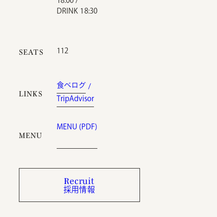
18:00 /
DRINK 18:30
112
SEATS
食べログ
LINKS
TripAdvisor
MENU (PDF)
MENU
Recruit
採用情報