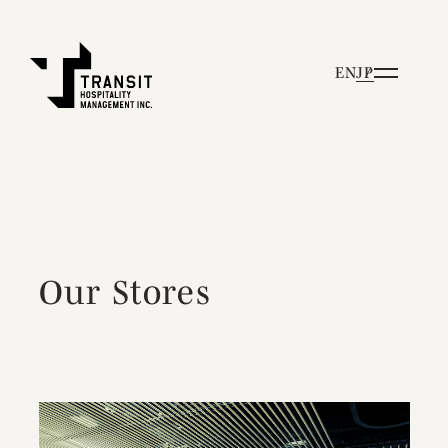
EN
JP
Our Stores