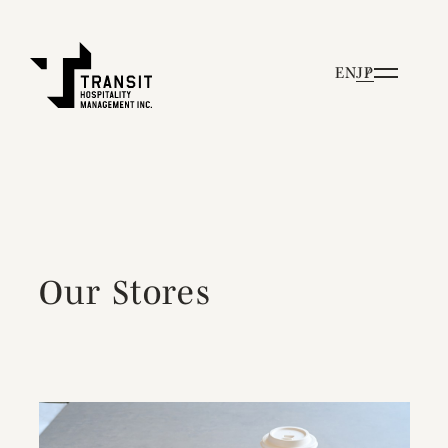
EN
JP
Our Stores