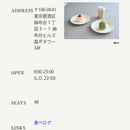
〒106-0041
ADDRESS
東京都港区
麻布台１丁
目３−１ 麻
布台ヒルズ
森JPタワー
34F
8:00-23:00
OPEN
(L.O. 22:30)
48
SEATS
食べログ
LINKS