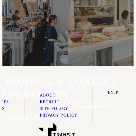
PRODUCE &
CONTACT
OPERATIONS
EN
JP
E
ABOUT
ICES
RECRUIT
お問い合わせはこちら
ES
SITE POLICY
S
PRIVACY POLICY
運営委託の詳細はこちら