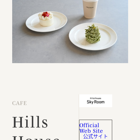
CAFE
Hills
Official
Web Site
公式サイト