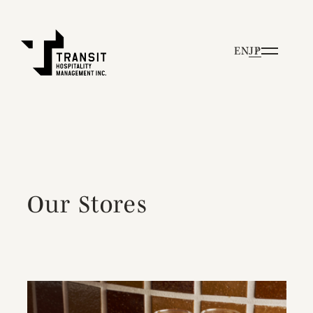
EN
JP
Our Stores