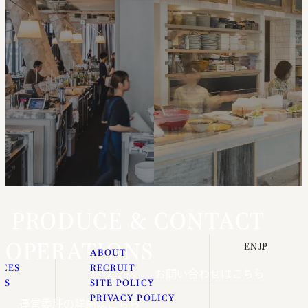
PRODUCE &
CONTACT
OPERATIONS
EN
JP
E
ABOUT
ICES
RECRUIT
お問い合わせはこちら
ES
SITE POLICY
S
PRIVACY POLICY
運営委託の詳細はこちら