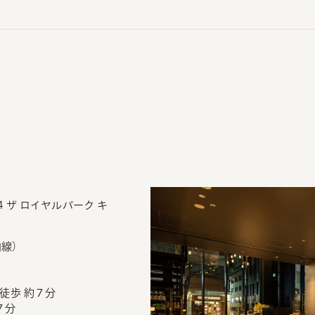
9-4 ザ ロイヤルパーク キ
内線）
徒歩 約７分
７分