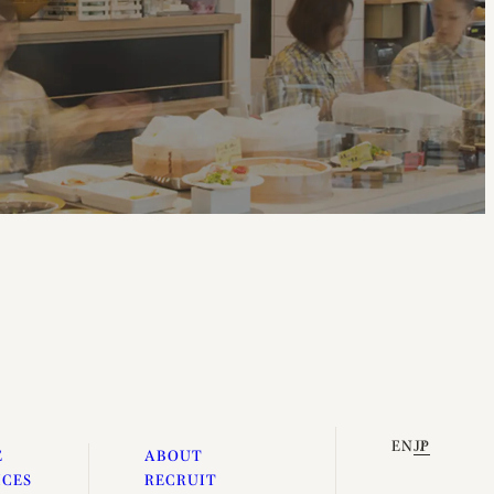
EN
JP
E
ABOUT
ICES
RECRUIT